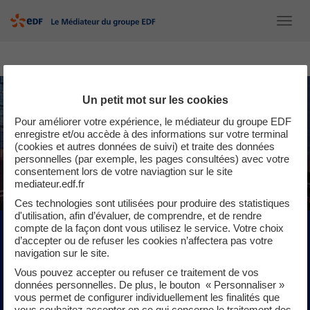
Passer
au
Activ
contenu
la
de
navig
Accueil
la
page
Un petit mot sur les cookies
Pour améliorer votre expérience, le médiateur du groupe EDF
enregistre et/ou accède à des informations sur votre terminal
(cookies et autres données de suivi) et traite des données
personnelles (par exemple, les pages consultées) avec votre
consentement lors de votre naviagtion sur le site
mediateur.edf.fr
Ces technologies sont utilisées pour produire des statistiques
d'utilisation, afin d’évaluer, de comprendre, et de rendre
compte de la façon dont vous utilisez le service. Votre choix
Le médiateur du groupe EDF à
d’accepter ou de refuser les cookies n’affectera pas votre
votre écoute pour vous aider à
navigation sur le site.
résoudre votre litige
Vous pouvez accepter ou refuser ce traitement de vos
données personnelles. De plus, le bouton « Personnaliser »
vous permet de configurer individuellement les finalités que
Qui est-il ? Quel est son rôle ? Comment travaille-t-il ?
vous souhaitez accepter en ce qui concerne le traitement des