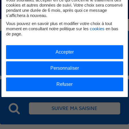
cookies et autres données de suivi. Votre choix sera conservé
DÉCOUVREZ QUI EST LE MÉDIATEUR >
pendant une durée de 6 mois, après quoi ce message
s'affichera à nouveau.
Vous pouvez en savoir plus et modifier votre choix à tout
moment en consultant notre politique sur les
cookies
en bas
de page.
VOUS VOULEZ SAISIR LE MÉDIATEUR
Accepter
SAISIR LE MÉDIATEUR
Personnaliser
Refuser
VOUS AVEZ DÉJÀ SAISI LE MÉDIATEUR, SUIVEZ VOTRE
SAISINE
SUIVRE MA SAISINE